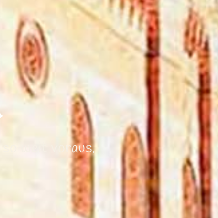
n
 so weit voraus.