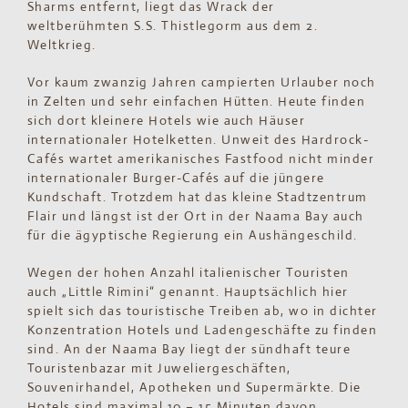
Sharms entfernt, liegt das Wrack der
weltberühmten S.S. Thistlegorm aus dem 2.
Weltkrieg.
Vor kaum zwanzig Jahren campierten Urlauber noch
in Zelten und sehr einfachen Hütten. Heute finden
sich dort kleinere Hotels wie auch Häuser
internationaler Hotelketten. Unweit des Hardrock-
Cafés wartet amerikanisches Fastfood nicht minder
internationaler Burger-Cafés auf die jüngere
Kundschaft. Trotzdem hat das kleine Stadtzentrum
Flair und längst ist der Ort in der Naama Bay auch
für die ägyptische Regierung ein Aushängeschild.
Wegen der hohen Anzahl italienischer Touristen
auch „Little Rimini“ genannt. Hauptsächlich hier
spielt sich das touristische Treiben ab, wo in dichter
Konzentration Hotels und Ladengeschäfte zu finden
sind. An der Naama Bay liegt der sündhaft teure
Touristenbazar mit Juweliergeschäften,
Souvenirhandel, Apotheken und Supermärkte. Die
Hotels sind maximal 10 – 15 Minuten davon