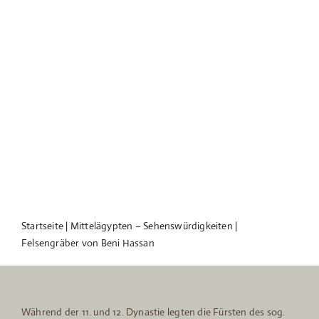
Startseite
|
Mittelägypten – Sehenswürdigkeiten
|
Felsengräber von Beni Hassan
Während der 11. und 12. Dynastie legten die Fürsten des sog.