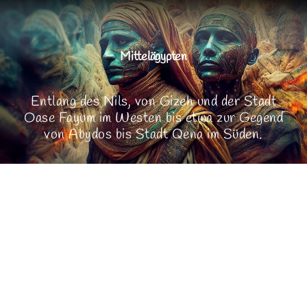
Sinai
Mittelägypten
Rotes Meer
Entlang des Nils, von Gizeh und der Stadt
Oase Fayum im Westen bis etwa zur Gegend
von Abydos bis Stadt Qena im Süden.