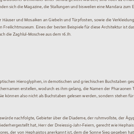
fanden sich die Magazine, die Stallungen und bisweilen eine Mandara zu
der Häuser und Mosaiken an Giebeln und Türpfosten, sowie die Verkleidun
in Freilichtmuseum. Eines der besten Beispiele für diese Architektur is
auch die Zaghlul-Moschee aus dem 16.Jh.
 ägyptischen Hieroglyphen, in demotischen und griechischen Buchstaben ge
schernamen erstellen, wodurch es ihm gelang, die Namen der Pharaonen T
e können also nicht als Buchstaben gelesen werden, sondern stehen für
gswürde nachfolgte, Gebieter über die Diademe, der ruhmvollste, der Ägy
ederhergestellt hat, Herr der Dreiessig-Jahr-Feiern, gerecht wie Hephais
es, der von Hephaistos anerkannt ist, dem die Sonne Sieg gegeben hat,