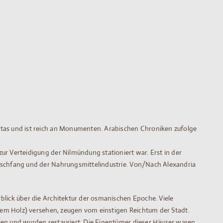
ltas und ist reich an Monumenten. Arabischen Chroniken zufolge
ur Verteidigung der Nilmündung stationiert war. Erst in der
Fischfang und der Nahrungsmittelindustrie. Von/Nach Alexandria
blick über die Architektur der osmanischen Epoche. Viele
ltem Holz) versehen, zeugen vom einstigen Reichtum der Stadt.
ten und wurden restauriert. Die Eigentümer dieser Häuser waren