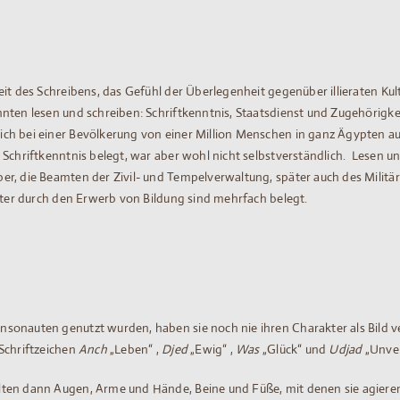
it des Schreibens, das Gefühl der Überlegenheit gegenüber illieraten Ku
ten lesen und schreiben: Schriftkenntnis, Staatsdienst und Zugehörigkeit
h bei einer Bevölkerung von einer Million Menschen in ganz Ägypten aus
 Schriftkenntnis belegt, war aber wohl nicht selbstverständlich. Lesen u
r, die Beamten der Zivil- und Tempelverwaltung, später auch des Militärs
Ämter durch den Erwerb von Bildung sind mehrfach belegt.
onauten genutzt wurden, haben sie noch nie ihren Charakter als Bild verl
Schriftzeichen
Anch
„Leben“ ,
Djed
„Ewig“ ,
Was
„Glück“ und
Udjad
„Unver
ten dann Augen, Arme und Hände, Beine und Füße, mit denen sie agieren k