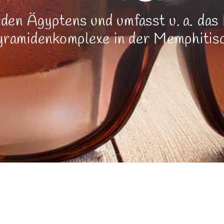
den Ägyptens und umfasst u. a. das 
Pyramidenkomplexe in der Memphitis