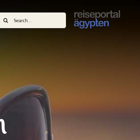
uche
ach:
n