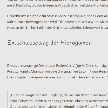
meist Kaufleute, die das Erdgeschoß geschäftlich nutzten. Hier be
Charakteristisch ist die zur Strassenseite hin schmale, hohe Form 
Mörtel noch hervorgehoben wird. Die Innenstadt selbst wirkt wie e
Haus an der Sh. Bur Said in der Ortsmitte befindet. Sehenswert ist 
Entschlüsselung der Hieroglyhen
Dieses dreisprachige Dekret von Ptolemäus V. (196 v. Chr.), ist in
Rosetta konnte Champollion eine dreisprachige Liste mit den Herr
Hieroglyphen Ideogramme, aber auch phonetische Zeichen waren. Si
„Unter der Regierung des Jünglings, der seinem Vater in der Köni
seine Feinde triumphiert, der das gesittete Leben der Menschen wi
Oberen und der Unteren Länder, Abkömmling der Götter Philopator