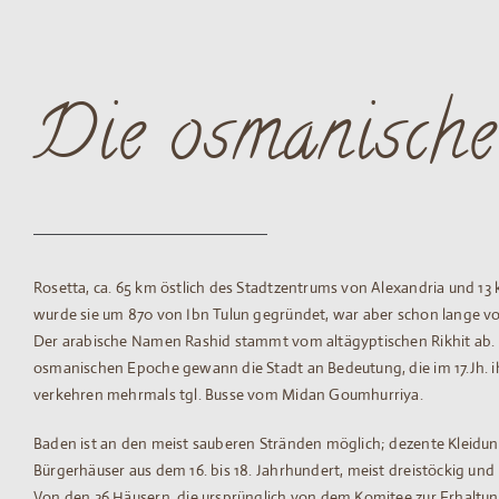
Die osmanische
Rosetta, ca. 65 km östlich des Stadtzentrums von Alexandria und 1
wurde sie um 870 von Ibn Tulun gegründet, war aber schon lange vo
Der arabische Namen Rashid stammt vom altägyptischen Rikhit ab. Ro
osmanischen Epoche gewann die Stadt an Bedeutung, die im 17.Jh. i
verkehren mehrmals tgl. Busse vom Midan Goumhurriya.
Baden ist an den meist sauberen Stränden möglich; dezente Kleidung
Bürgerhäuser aus dem 16. bis 18. Jahrhundert, meist dreistöckig un
Von den 36 Häusern, die ursprünglich von dem Komitee zur Erhaltun