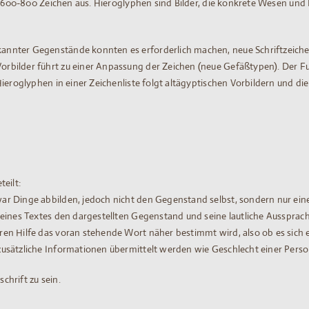
a 600-800 Zeichen aus. Hieroglyphen sind Bilder, die konkrete Wesen und D
nnter Gegenstände konnten es erforderlich machen, neue Schriftzeiche
rbilder führt zu einer Anpassung der Zeichen (neue Gefäßtypen). Der Fu
ieroglyphen in einer Zeichenliste folgt altägyptischen Vorbildern und d
eilt:
r Dinge abbilden, jedoch nicht den Gegenstand selbst, sondern nur ein
 eines Textes den dargestellten Gegenstand und seine lautliche Aussprac
en Hilfe das voran stehende Wort näher bestimmt wird, also ob es sich e
usätzliche Informationen übermittelt werden wie Geschlecht einer Perso
chrift zu sein.