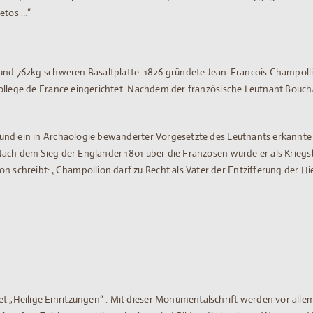
Aetos …“
und 762kg schweren Basaltplatte. 1826 gründete Jean-Francois Champollion
ollege de France eingerichtet. Nachdem der französische Leutnant Boucha
und ein in Archäologie bewanderter Vorgesetzte des Leutnants erkannte 
ach dem Sieg der Engländer 1801 über die Franzosen wurde er als Kriegsb
schreibt: „Champollion darf zu Recht als Vater der Entzifferung der H
„Heilige Einritzungen“ . Mit dieser Monumentalschrift werden vor alle