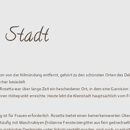
 Stadt
3 km von der Nilmündung entfernt, gehört zu den schönsten Orten des De
rher besiedelt.
setta war über lange Zeit ein bescheidener Ort, in dem eine Garnision z
hren Höhepunkt erreichte. Heute lebt die Kleinstadt hauptsächlich vom 
 ist für Frauen erforderlich. Rosetta bietet einen bemerkenswerten Über
d häufig mit Maschrabiyen (hölzerne Fensterziergitter aus fein gedrechse
g arabischer Denkmäler unter Schutz gestellt wurden, sind noch 22 erhal