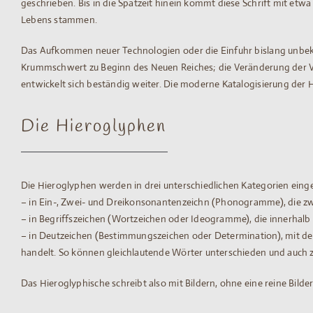
geschrieben. Bis in die Spätzeit hinein kommt diese Schrift mit etw
Lebens stammen.
Das Aufkommen neuer Technologien oder die Einfuhr bislang unbeka
Krummschwert zu Beginn des Neuen Reiches; die Veränderung der Vo
entwickelt sich beständig weiter. Die moderne Katalogisierung der H
Die Hieroglyphen
Die Hieroglyphen werden in drei unterschiedlichen Kategorien einget
– in Ein-, Zwei- und Dreikonsonantenzeichn (Phonogramme), die zwa
– in Begriffszeichen (Wortzeichen oder Ideogramme), die innerhalb
– in Deutzeichen (Bestimmungszeichen oder Determination), mit der
handelt. So können gleichlautende Wörter unterschieden und auch z
Das Hieroglyphische schreibt also mit Bildern, ohne eine reine Bilders