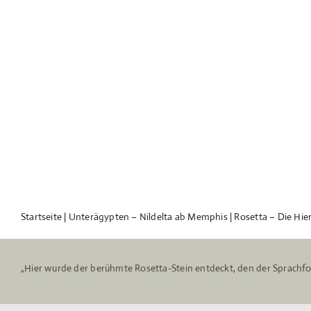
Startseite
|
Unterägypten – Nildelta ab Memphis
|
Rosetta – Die Hie
„Hier wurde der berühmte Rosetta-Stein entdeckt, den der Sprachfor