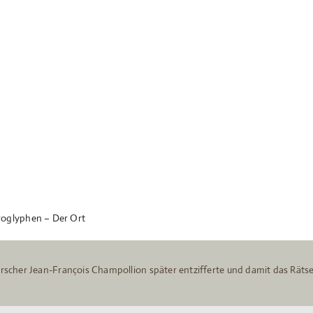
roglyphen – Der Ort
scher Jean-François Champollion später entzifferte und damit das Rätsel 