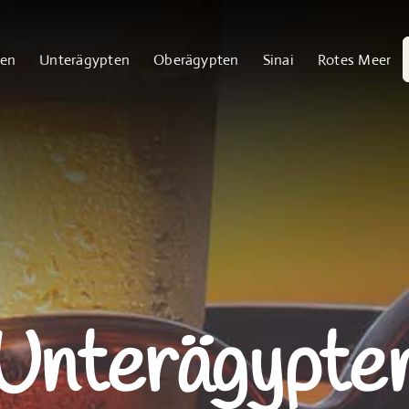
S
ten
Unterägypten
Oberägypten
Sinai
Rotes Meer
n
Unterägypte