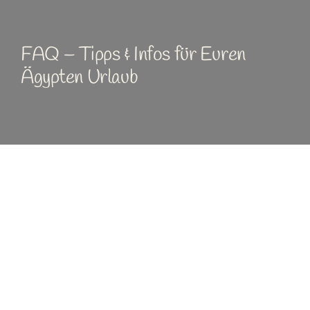
Sinai
FAQ – Tipps & Infos für Euren
Rotes Meer
Ägypten Urlaub