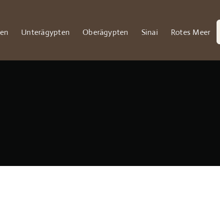
S
ten
Unterägypten
Oberägypten
Sinai
Rotes Meer
n