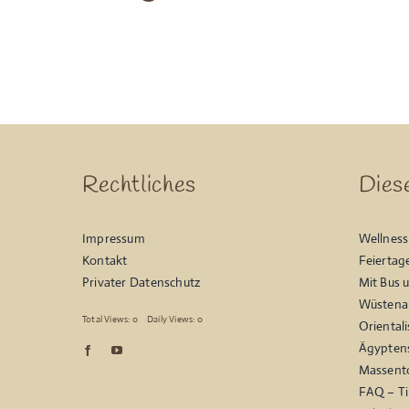
Rechtliches
Dies
Impressum
Wellness
Kontakt
Feiertag
Privater Datenschutz
Mit Bus 
Wüstenau
Total Views: 0
Daily Views: 0
Oriental
Ägyptens
Massent
FAQ – Ti