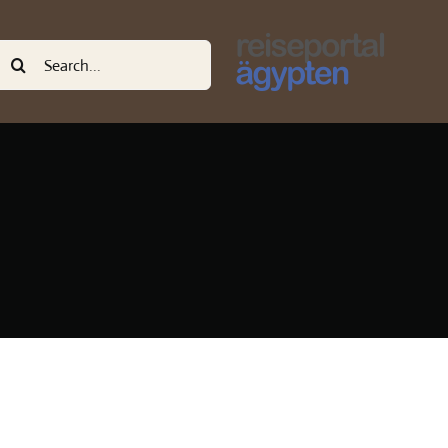
uche
ach: