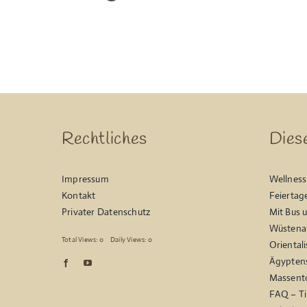
Rechtliches
Dies
Impressum
Wellness
Kontakt
Feiertag
Privater Datenschutz
Mit Bus 
Wüstenau
Total Views: 0
Daily Views: 0
Oriental
Ägyptens
Massent
FAQ – Ti