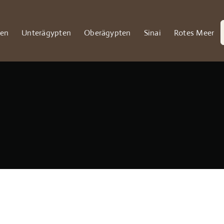
S
ten
Unterägypten
Oberägypten
Sinai
Rotes Meer
n