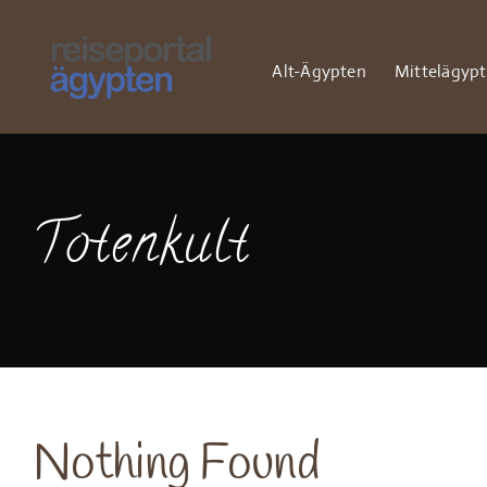
Zum
Inhalt
springen
Alt-Ägypten
Mittelägyp
Totenkult
Nothing Found