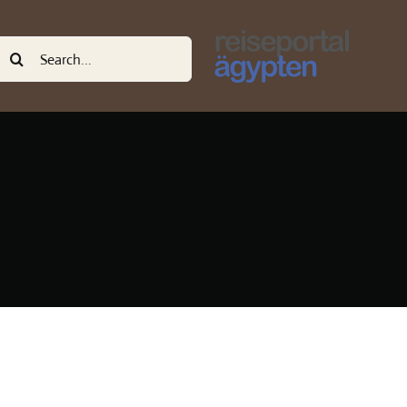
uche
ach: