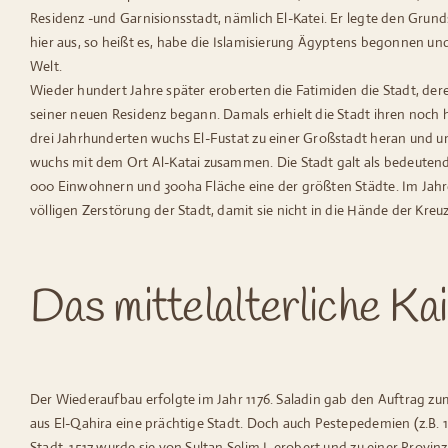
Residenz -und Garnisionsstadt, nämlich El-Katei. Er legte den Grun
hier aus, so heißt es, habe die Islamisierung Ägyptens begonnen un
Welt.
Wieder hundert Jahre später eroberten die Fatimiden die Stadt, der
seiner neuen Residenz begann. Damals erhielt die Stadt ihren noch h
drei Jahrhunderten wuchs El-Fustat zu einer Großstadt heran und u
wuchs mit dem Ort Al-Katai zusammen. Die Stadt galt als bedeutend
000 Einwohnern und 300ha Fläche eine der größten Städte. Im Jahr
völligen Zerstörung der Stadt, damit sie nicht in die Hände der Kreuzr
Das mittelalterliche Ka
Der Wiederaufbau erfolgte im Jahr 1176. Saladin gab den Auftrag zu
aus El-Qahira eine prächtige Stadt. Doch auch Pestepedemien (z.B. 
Stadt. 1517 wurde sie von Sultan Selim I. erobert und zu einer Prov