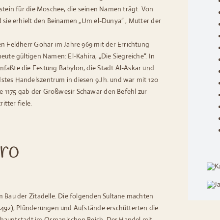
dstein für die Moschee, die seinen Namen trägt. Von
d sie erhielt den Beinamen „Um el-Dunya“ , Mutter der
en Feldherr Gohar im Jahre 969 mit der Errichtung
eute gültigen Namen: El-Kahira, „Die Siegreiche“. In
mfaßte die Festung Babylon, die Stadt Al-Askar und
stes Handelszentrum in diesen 9.Jh. und war mit 120
e 1175 gab der Großwesir Schawar den Befehl zur
itter fiele.
iro
m Bau der Zitadelle. Die folgenden Sultane machten
1492), Plünderungen und Aufstände erschütterten die
inzhauptstadt im Osmanischen Reich. Der Handel mit