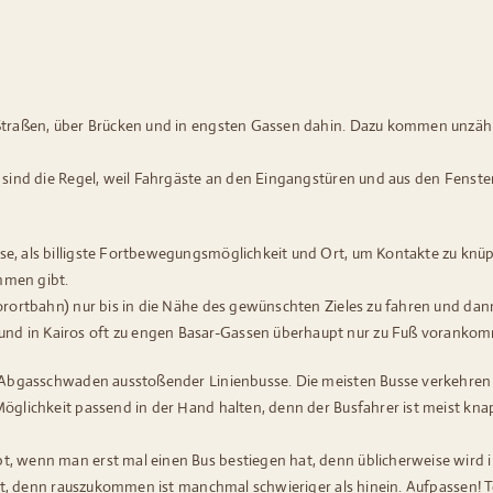
 Straßen, über Brücken und in engsten Gassen dahin. Dazu kommen unzähl
se sind die Regel, weil Fahrgäste an den Eingangstüren und aus den Fen
e, als billigste Fortbewegungsmöglichkeit und Ort, um Kontakte zu knüp
mmen gibt.
Vorortbahn) nur bis in die Nähe des gewünschten Zieles zu fahren und da
nd in Kairos oft zu engen Basar-Gassen überhaupt nur zu Fuß vorankom
ze Abgasschwaden ausstoßender Linienbusse. Die meisten Busse verkehre
Möglichkeit passend in der Hand halten, denn der Busfahrer ist meist kn
, wenn man erst mal einen Bus bestiegen hat, denn üblicherweise wird im
gkeit, denn rauszukommen ist manchmal schwieriger als hinein. Aufpassen!