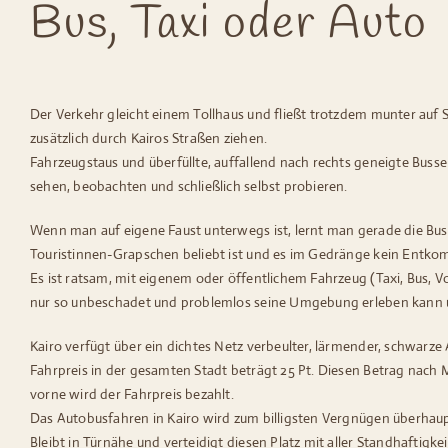
Bus, Taxi oder Auto
Der Verkehr gleicht einem Tollhaus und fließt trotzdem munter auf
zusätzlich durch Kairos Straßen ziehen.
Fahrzeugstaus und überfüllte, auffallend nach rechts geneigte Bus
sehen, beobachten und schließlich selbst probieren.
Wenn man auf eigene Faust unterwegs ist, lernt man gerade die Buss
Touristinnen-Grapschen beliebt ist und es im Gedränge kein Entko
Es ist ratsam, mit eigenem oder öffentlichem Fahrzeug (Taxi, Bus, 
nur so unbeschadet und problemlos seine Umgebung erleben kann u
Kairo verfügt über ein dichtes Netz verbeulter, lärmender, schwar
Fahrpreis in der gesamten Stadt beträgt 25 Pt. Diesen Betrag nach 
vorne wird der Fahrpreis bezahlt.
Das Autobusfahren in Kairo wird zum billigsten Vergnügen überhaupt
Bleibt in Türnähe und verteidigt diesen Platz mit aller Standhafti