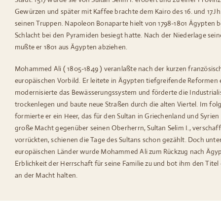
Gewürzen und später mit Kaffee brachte dem Kairo des 16. und 17.
seinen Truppen. Napoleon Bonaparte hielt von 1798-1801 Ägypten b
Schlacht bei den Pyramiden besiegt hatte. Nach der Niederlage seine
mußte er 1801 aus Ägypten abziehen.
Mohammed Ali ( 1805-1849 ) veranlaßte nach der kurzen französis
europäischen Vorbild. Er leitete in Ägypten tiefgreifende Reformen e
modernisierte das Bewässerungssystem und förderte die Industrialis
trockenlegen und baute neue Straßen durch die alten Viertel. Im fo
formierte er ein Heer, das für den Sultan in Griechenland und Syri
große Macht gegenüber seinen Oberherrn, Sultan Selim I., verschafft
vorrückten, schienen die Tage des Sultans schon gezählt. Doch unt
europäischen Länder wurde Mohammed Ali zum Rückzug nach Ägyp
Erblichkeit der Herrschaft für seine Familie zu und bot ihm den Titel
an der Macht halten.