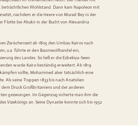
Jh. beträchtlichen Wohlstand. Dann kam Napoleon mit
esetzt, nachdem er die Heere von Murad Bey in der
r Flotte bei Abukir in der Bucht von Alexandria
chen Zwischenzeit ab 1805 den Umbau Kairos nach
in, u.a. führte er den Baumwollhandel ein,
ierung des Landes. So ließ er die Ezbekiya-Seen
lgenden wurde Kairo beständig erweitert. Ab 1819
en kämpfen sollte, Mohammed aber tatsächlich eine
e. Als seine Truppen 1833 bis nach Anatolien
er dem Druck Großbritaniens und der anderen
ten gezwungen. Im Gegenzug sicherte man ihm die
 des Vizekönigs an. Seine Dynastie konnte sich bis 1952