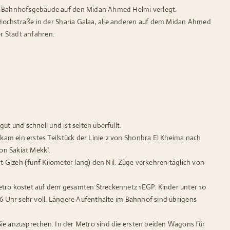
as Bahnhofsgebäude auf den Midan Ahmed Helmi verlegt.
 Hochstraße in der Sharia Galaa, alle anderen auf dem Midan Ahmed
er Stadt anfahren.
t und schnell und ist selten überfüllt.
am ein erstes Teilstück der Linie 2 von Shonbra El Kheima nach
on Sakiat Mekki.
t Gizeh (fünf Kilometer lang) den Nil. Züge verkehren täglich von
etro kostet auf dem gesamten Streckennetz 1EGP. Kinder unter 10
16 Uhr sehr voll. Längere Aufenthalte im Bahnhof sind übrigens
Sie anzusprechen. In der Metro sind die ersten beiden Wagons für