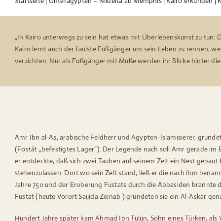
Startseite
|
Unterägypten – Nildelta ab Memphis
|
Kairo erkunden
|
K
„In Kairo unterwegs zu sein hat etwas mit Überlebenskunst zu tun: 
Kairo lernt auch der faulste Fußgänger um sein Leben zu rennen, wenn
verzichten. Nur als Fußgänger mit Muße werden ihr Blicke hinter die
Amr Ibn al-As, arabische Feldherr und Ägypten-Islamisierer, gründet
(Fostát „befestigtes Lager“). Der Legende nach soll Amr gerade im 
er entdeckte, daß sich zwei Tauben auf seinem Zelt ein Nest gebaut h
stehenzulassen. Dort wo sein Zelt stand, ließ er die nach ihm ben
Jahre 750 und der Eroberung Fustats durch die Abbasiden brannte d
Fustat (heute Vorort Saijida Zeinab ) gründeten sie ein Al-Askar ge
Hundert Jahre später kam Ahmad Ibn Tulun, Sohn eines Türken, als 