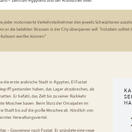
airo – Zentrum Ägyptens und der Arabischen Welt
Da jeder motorisierte Verkehrsteilnehmer den jeweils Schwächeren aussti
 er die belebten Strassen in der City überqueren will. Trotzdem solltet i
 Kulissen werfen können.“
e die erste arabische Stadt in Ägypten, El Fustat
Begriff gestanden haben, das Lager abzubrechen, als
KA
atten. Er befahl, das Zelt bis zu seiner Rückkehr
SE
HA
annte Moschee bauen. Beim Sturz der Omaijaden im
ie Stadt bis auf die große Moschee ab. Nördlich von
nanntes Verwaltungsviertel.
Vize – Gouveneur nach Fustat. Er gründete eine neue