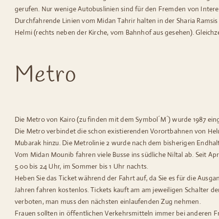
gerufen. Nur wenige Autobuslinien sind für den Fremden von Inte
Durchfahrende Linien vom Midan Tahrir halten in der Sharia Ramsis
Helmi (rechts neben der Kirche, vom Bahnhof aus gesehen). Gleichzei
Metro
Die Metro von Kairo (zu finden mit dem Symbol ́M ́) wurde 1987 einge
Die Metro verbindet die schon existierenden Vorortbahnen von Helu
Mubarak hinzu. Die Metrolinie 2 wurde nach dem bisherigen Endhalt
Vom Midan Mounib fahren viele Busse ins südliche Niltal ab. Seit Ap
5.00 bis 24 Uhr, im Sommer bis 1 Uhr nachts.
Heben Sie das Ticket während der Fahrt auf, da Sie es für die Aus
Jahren fahren kostenlos. Tickets kauft am am jeweiligen Schalter d
verboten, man muss den nächsten einlaufenden Zug nehmen.
Frauen sollten in öffentlichen Verkehrsmitteln immer bei anderen F