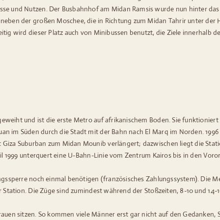
resse und Nutzen. Der Busbahnhof am Midan Ramsis wurde nun hinter d
 neben der großen Moschee, die in Richtung zum Midan Tahrir unter der
tig wird dieser Platz auch von Minibussen benutzt, die Ziele innerhalb d
weiht und ist die erste Metro auf afrikanischem Boden. Sie funktioniert gu
an im Süden durch die Stadt mit der Bahn nach El Marq im Norden. 1996 k
 Giza Suburban zum Midan Mounib verlängert; dazwischen liegt die Stati
ril 1999 unterquert eine U-Bahn-Linie vom Zentrum Kairos bis in den Voror
gangssperre noch einmal benötigen (französisches Zahlungssystem). Die M
er Station. Die Züge sind zumindest während der Stoßzeiten, 8-10 und 14-
rauen sitzen. So kommen viele Männer erst gar nicht auf den Gedanken, 